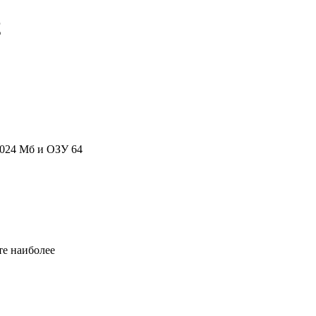
2
 1024 Мб и ОЗУ 64
те наиболее