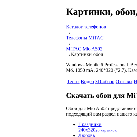
Картинки, обои
Каталог телефонов
→
Телефоны MiTAC
→
MiTAC Mio A502
→
Картинки-обои
Windows Mobile 6 Professional. В
Мб. 1050 mA. 240*320 ("2.7). Кам
Тесты
Видео
3D-обзор
Отзывы
И
Скачать обои для M
Обои для Mio A502 представляю
подходящий вам раздел нашего к
Праздники
240x320
26 картинок
Любовь