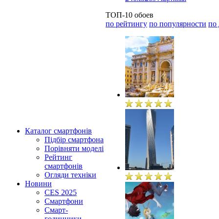
ТОП-10 обоев
по рейтингу
по популярности
по
Каталог смартфонів
Підбір смартфона
Порівняти моделі
Рейтинг
смартфонів
Огляди техніки
Новини
CES 2025
Смартфони
Смарт-
годинники