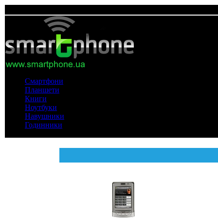
Смартфони
Планшети
Книги
Ноутбуки
Навушники
Годинники