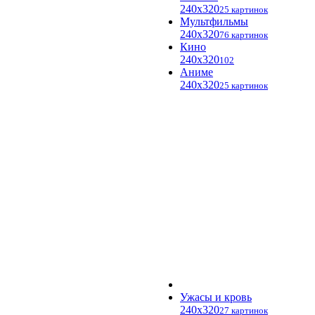
240x320
25 картинок
Мультфильмы
240x320
76 картинок
Кино
240x320
102
Аниме
240x320
25 картинок
Ужасы и кровь
240x320
27 картинок