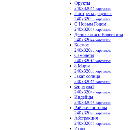
Фрукты
240x320
55 картинок
Портреты девушек
240x320
33 картинки
С Новым Годом!
240x320
57 картинок
День святого Валентина
240x320
44 картинки
Космос
240x320
35 картинок
Самолеты
240x320
18 картинок
8 Марта
240x320
50 картинок
Закат солнца
240x320
73 картинки
Формула1
240x320
47 картинок
Индейцы
240x320
28 картинок
Райские острова
240x320
28 картинок
Абстракция
240x320
55 картинок
Игры